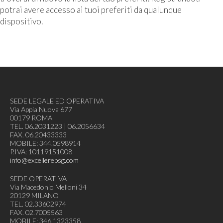
potrai avere accesso ai tuoi preferiti da qualunque
dispositivo.
SEDE LEGALE ED OPERATIVA
Via Appia Nuova 677
00179 ROMA
TEL. 06.2031223 | 06.2056634
FAX. 06.20433333
MOBILE: 344.0598914
P.IVA: 10119151008
info@excellerebsg.com
SEDE OPERATIVA
Via Macedonio Melloni 34
20129 MILANO
TEL. 02.33602974
FAX. 02.7005563
MOBILE: 346.1323358