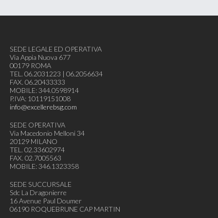
SEDE LEGALE ED OPERATIVA
Via Appia Nuova 677
00179 ROMA
TEL. 06.2031223 | 06.2056634
FAX. 06.20433333
MOBILE: 344.0598914
P.IVA: 10119151008
info@excellerebsg.com
SEDE OPERATIVA
Via Macedonio Melloni 34
20129 MILANO
TEL. 02.33602974
FAX. 02.7005563
MOBILE: 346.1323358
SEDE SUCCURSALE
Sdc La Dragonierre
16 Avenue Paul Doumer
06190 ROQUEBRUNE CAP MARTIN