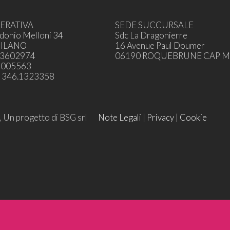
ERATIVA
SEDE SUCCURSALE
donio Melloni 34
Sdc La Dragonierre
MILANO
16 Avenue Paul Doumer
33602974
06190 ROQUEBRUNE CAP M
.7005563
 346.1323358
lĕre, Un progetto di BSG srl
Note Legali
|
Privacy
|
Cookie