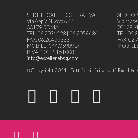
SEDE LEGALE ED OPERATIVA
SEDE OP
Via Appia Nuova 677
Via Mace
00179 ROMA
20129 
TEL. 06.2031223 | 06.2056634
TEL. 02.
FAX. 06.20433333
FAX. 02
MOBILE: 344.0598914
MOBILE:
P.IVA: 10119151008
info@excellerebsg.com
Copyright 2021 - Tutti i diritti riservati. Excel