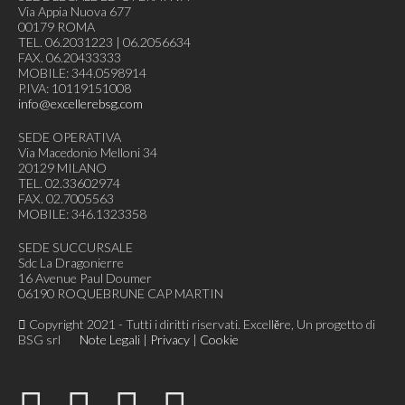
Via Appia Nuova 677
00179 ROMA
TEL. 06.2031223 | 06.2056634
FAX. 06.20433333
MOBILE: 344.0598914
P.IVA: 10119151008
info@excellerebsg.com
SEDE OPERATIVA
Via Macedonio Melloni 34
20129 MILANO
TEL. 02.33602974
FAX. 02.7005563
MOBILE: 346.1323358
SEDE SUCCURSALE
Sdc La Dragonierre
16 Avenue Paul Doumer
06190 ROQUEBRUNE CAP MARTIN
Copyright 2021 - Tutti i diritti riservati. Excellĕre, Un progetto di
BSG srl
Note Legali
|
Privacy
|
Cookie