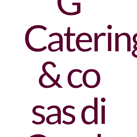
G
Caterin
& co
sas di