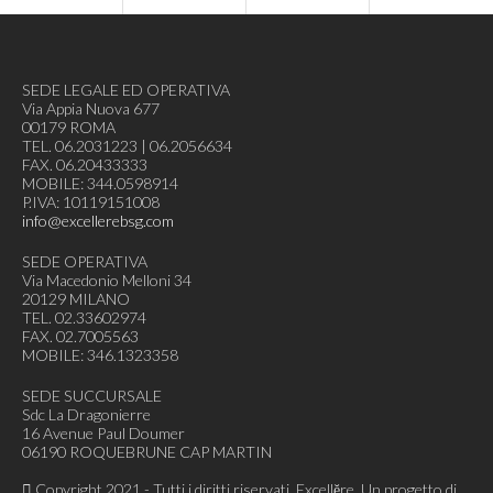
SEDE LEGALE ED OPERATIVA
Via Appia Nuova 677
00179 ROMA
TEL. 06.2031223 | 06.2056634
FAX. 06.20433333
MOBILE: 344.0598914
P.IVA: 10119151008
info@excellerebsg.com
SEDE OPERATIVA
Via Macedonio Melloni 34
20129 MILANO
TEL. 02.33602974
FAX. 02.7005563
MOBILE: 346.1323358
SEDE SUCCURSALE
Sdc La Dragonierre
16 Avenue Paul Doumer
06190 ROQUEBRUNE CAP MARTIN
Copyright 2021 - Tutti i diritti riservati. Excellĕre, Un progetto di