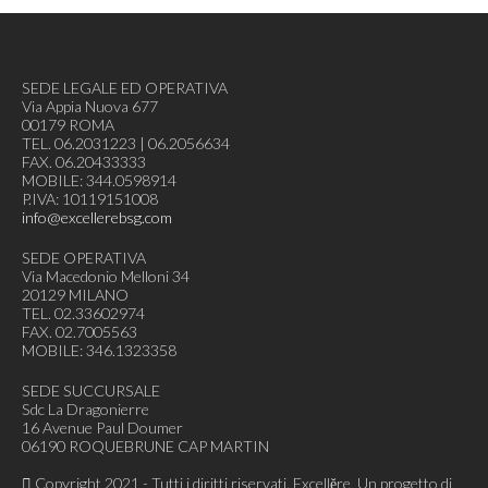
SEDE LEGALE ED OPERATIVA
Via Appia Nuova 677
00179 ROMA
TEL. 06.2031223 | 06.2056634
FAX. 06.20433333
MOBILE: 344.0598914
P.IVA: 10119151008
info@excellerebsg.com
SEDE OPERATIVA
Via Macedonio Melloni 34
20129 MILANO
TEL. 02.33602974
FAX. 02.7005563
MOBILE: 346.1323358
SEDE SUCCURSALE
Sdc La Dragonierre
16 Avenue Paul Doumer
06190 ROQUEBRUNE CAP MARTIN
Copyright 2021 - Tutti i diritti riservati. Excellĕre, Un progetto di